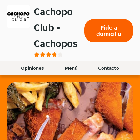
Volver
Cachopo
al
menú
Club -
Pide a
principal
domicilio
Cachopos
Opiniones
Menú
Contacto